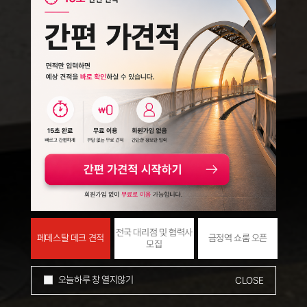
전국 대리점 및 협력사
줄
페데스탈 데크 견적
금정역 쇼룸 오픈
모집
오늘하루 창 열지않기
CLOSE