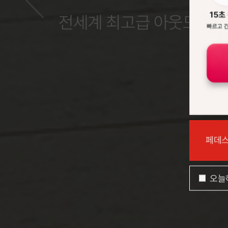
전세계 최고급 아웃도어 
금정역 쇼룸 오픈
시공스케줄
페데스
오늘