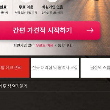
페데스탈 데크
탈 데크 견적
전국 대리점 및 협력사 모집
금정역 쇼룸
하루 창 열지않기