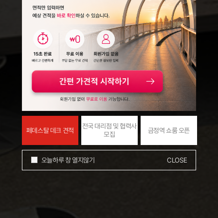
전국 대리점 및 협력사
줄
페데스탈 데크 견적
금정역 쇼룸 오픈
모집
오늘하루 창 열지않기
CLOSE