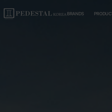
BRANDS
PRODUC