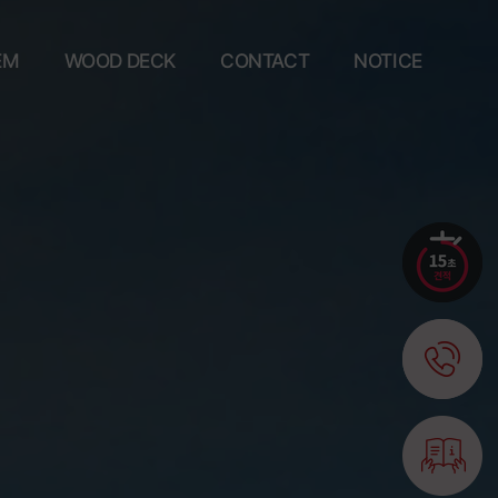
EM
WOOD DECK
CONTACT
NOTICE