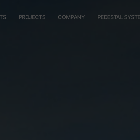
TS
PROJECTS
COMPANY
PEDESTAL SYST