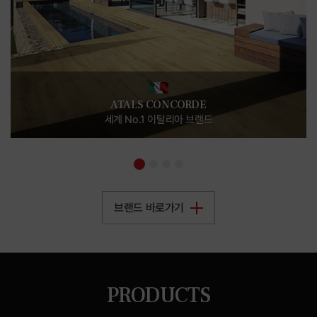
ATALS CONCORDE
세계 No.1 이탈리아 브랜드
브랜드 바로가기
PRODUCTS