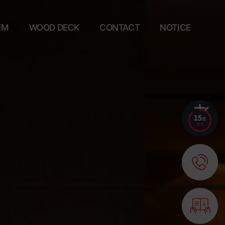
EM
WOOD DECK
CONTACT
NOTICE